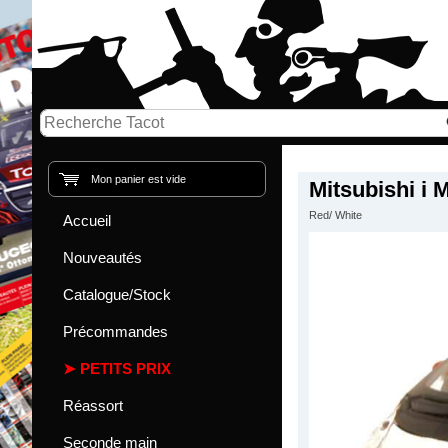
Mon panier est vide
Mitsubishi i 
Red/ White
Accueil
Nouveautés
Catalogue/Stock
Précommandes
PETITS PRIX
Réassort
Seconde main