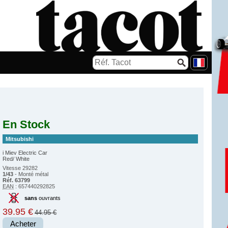
En Stock
Mitsubishi
i Miev Electric Car
Red/ White
Vitesse 29282
1/43
- Monté métal
Réf. 63799
EAN
: 657440292825
sans
ouvrants
39.95 €
44.95 €
Acheter