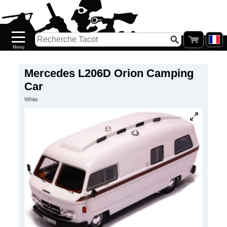
Accueil
Nouveautés
Catalogue/Stock
Précommandes
Mercedes L206D Orion Camping
Car
PETITS
White
PRIX
Réassort
Seconde
main
Galerie