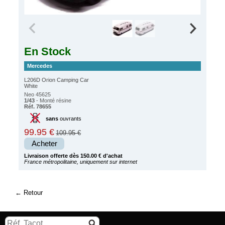
En Stock
Mercedes
L206D Orion Camping Car
White
Neo 45625
1/43
- Monté résine
Réf. 78655
sans
ouvrants
99.95 €
109.95 €
Acheter
Livraison offerte dès 150.00 € d'achat
France métropolitaine, uniquement sur internet
Retour