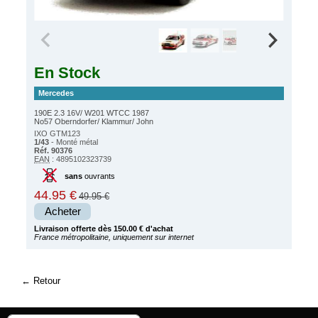
En Stock
Mercedes
190E 2.3 16V/ W201 WTCC 1987
No57 Oberndorfer/ Klammur/ John
IXO GTM123
1/43
- Monté métal
Réf. 90376
EAN
: 4895102323739
sans
ouvrants
44.95 €
49.95 €
Acheter
Livraison offerte dès 150.00 € d'achat
France métropolitaine, uniquement sur internet
Retour