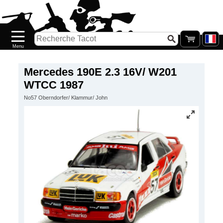
Accueil
Nouveautés
Catalogue/Stock
Précommandes
Mercedes 190E 2.3 16V/ W201
WTCC 1987
PETITS
No57 Oberndorfer/ Klammur/ John
PRIX
Réassort
Seconde
main
Galerie