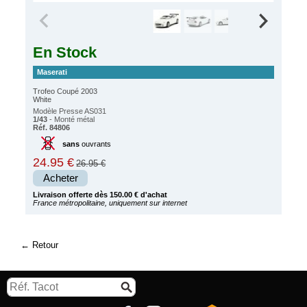
En Stock
Maserati
Trofeo Coupé 2003
White
Modèle Presse AS031
1/43
- Monté métal
Réf. 84806
sans
ouvrants
24.95 €
26.95 €
Acheter
Livraison offerte dès 150.00 € d'achat
France métropolitaine, uniquement sur internet
Retour