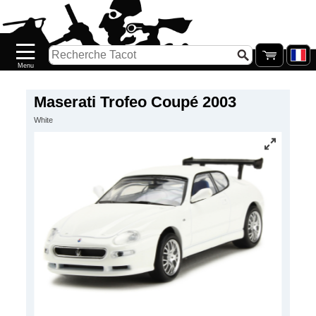
Accueil
Nouveautés
Catalogue/Stock
Précommandes
Maserati Trofeo Coupé 2003
White
PETITS
PRIX
Réassort
Seconde
main
Galerie