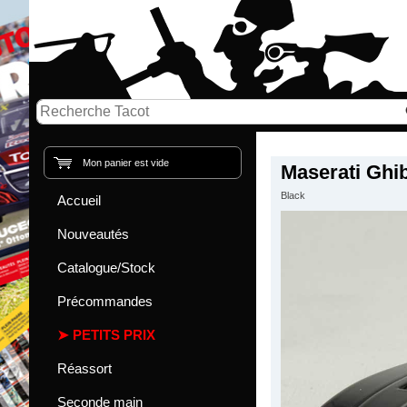
Mon panier est vide
Maserati Ghib
Black
Accueil
Nouveautés
Catalogue/Stock
Précommandes
PETITS PRIX
Réassort
Seconde main