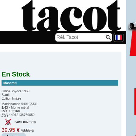
En Stock
Maserati
Ghibli Spyder 1969
Black
Edition limitée
Maxichamps 940123331
1/43
- Monté métal
Réf. 103160
EAN
: 4012138769052
sans
ouvrants
39.95 €
43.95 €