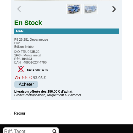
En Stock
MAN
F8 26.281 Dépanneuse
Blue
Edition limitée
IXO TRU043B.22
1/43
- Monté métal
Réf. 104693
EAN
: 4895102344796
sans
ouvrants
75.55 €
93.95 €
Acheter
Livraison offerte dès 150.00 € d'achat
France métropolitaine, uniquement sur internet
Retour