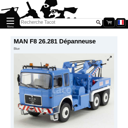
Accueil
Nouveautés
Catalogue/Stock
Précommandes
MAN F8 26.281 Dépanneuse
Blue
PETITS
PRIX
Réassort
Seconde
main
Galerie