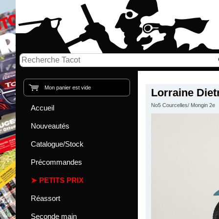
Mon panier est vide
Lorraine Diet
No5 Courcelles/ Mongin 2e
Accueil
Nouveautés
Catalogue/Stock
Précommandes
PETITS PRIX
Réassort
Seconde main