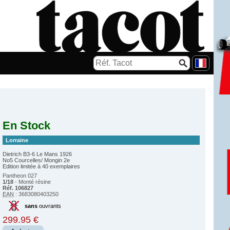
En Stock
Lorraine
Dietrich B3-6 Le Mans 1926
No5 Courcelles/ Mongin 2e
Edition limitée à 40 exemplaires
Pantheon 027
1/18
- Monté résine
Réf. 106827
EAN
: 3683080403250
sans
ouvrants
299.95 €