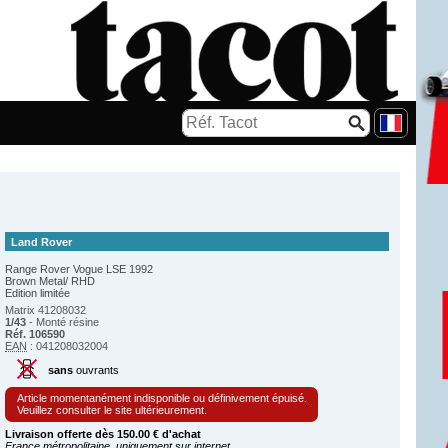
Land Rover
Range Rover Vogue LSE 1992
Brown Metal/ RHD
Edition limitée
Matrix 41208032
1/43
- Monté résine
Réf. 106590
EAN
: 041208032004
sans
ouvrants
Article momentanément indisponible ou définivement épuisé.
Veuillez consulter le site ultérieurement.
Livraison offerte dès 150.00 € d'achat
France métropolitaine, uniquement sur internet