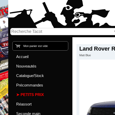
Mon panier est vide
Land Rover R
Matt Blue
Accueil
Nouveautés
Catalogue/Stock
Précommandes
PETITS PRIX
Réassort
Seconde main