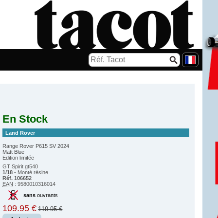
En Stock
Land Rover
Range Rover P615 SV 2024
Matt Blue
Edition limitée
GT Spirit gt540
1/18
- Monté résine
Réf. 106652
EAN
: 9580010316014
sans
ouvrants
109.95 €
119.95 €