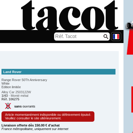
Land Rover
Range Rover 50Th Anniversary
White
Edition limitée
Alloy Car 2503122W
1/43
- Monté métal
Réf. 106275
sans
ouvrants
Article momentanément indisponible ou définivement épuisé.
Veuillez consulter le site ultérieurement.
Livraison offerte dès 150.00 € d'achat
France métropolitaine, uniquement sur internet