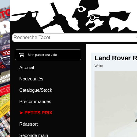
Mon panier est vide
Land Rover R
White
Accueil
Nouveautés
Catalogue/Stock
Précommandes
PETITS PRIX
Réassort
Seconde main