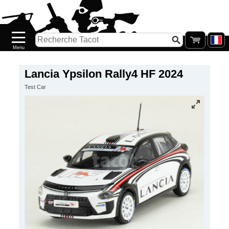
Accueil
Nouveautés
Catalogue/Stock
Précommandes
Lancia Ypsilon Rally4 HF 2024
Test Car
PETITS
PRIX
Réassort
Seconde
main
Galerie