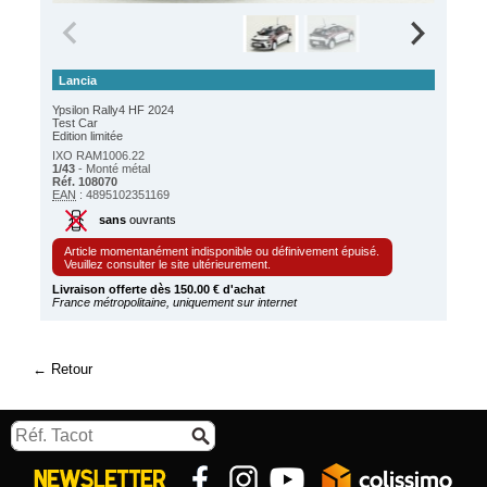
Lancia
Ypsilon Rally4 HF 2024
Test Car
Edition limitée
IXO RAM1006.22
1/43
- Monté métal
Réf. 108070
EAN
: 4895102351169
sans
ouvrants
Article momentanément indisponible ou définivement épuisé.
Veuillez consulter le site ultérieurement.
Livraison offerte dès 150.00 € d'achat
France métropolitaine, uniquement sur internet
Retour