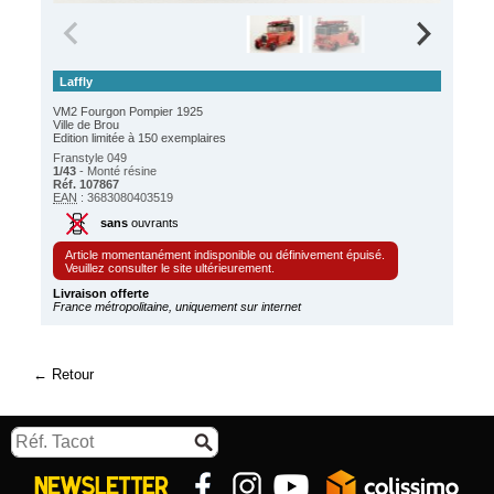
Laffly
VM2 Fourgon Pompier 1925
Ville de Brou
Edition limitée à 150 exemplaires
Franstyle 049
1/43
- Monté résine
Réf. 107867
EAN
: 3683080403519
sans
ouvrants
Article momentanément indisponible ou définivement épuisé.
Veuillez consulter le site ultérieurement.
Livraison offerte
France métropolitaine, uniquement sur internet
Retour