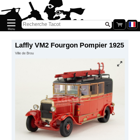
Accueil
Nouveautés
Catalogue/Stock
Précommandes
Laffly VM2 Fourgon Pompier 1925
Ville de Brou
PETITS
PRIX
Réassort
Seconde
main
Galerie