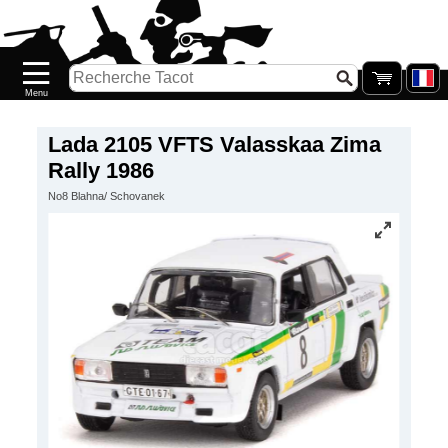
Accueil
Nouveautés
Catalogue/Stock
Précommandes
Lada 2105 VFTS Valasskaa Zima
Rally 1986
PETITS
No8 Blahna/ Schovanek
PRIX
Réassort
Seconde
main
Galerie