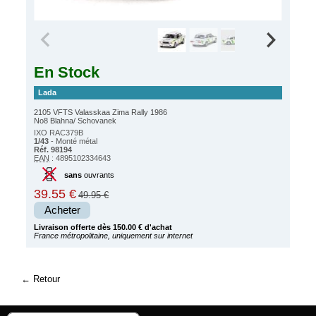
En Stock
Lada
2105 VFTS Valasskaa Zima Rally 1986
No8 Blahna/ Schovanek
IXO RAC379B
1/43
- Monté métal
Réf. 98194
EAN
: 4895102334643
sans
ouvrants
39.55 €
49.95 €
Acheter
Livraison offerte dès 150.00 € d'achat
France métropolitaine, uniquement sur internet
Retour