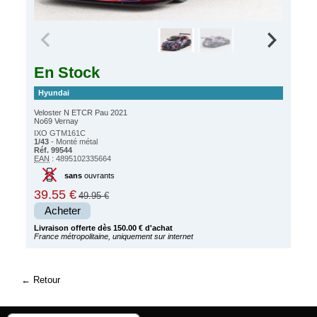
En Stock
Hyundai
Veloster N ETCR Pau 2021
No69 Vernay
IXO GTM161C
1/43
- Monté métal
Réf. 99544
EAN
: 4895102335664
sans
ouvrants
39.55 €
49.95 €
Acheter
Livraison offerte dès 150.00 € d'achat
France métropolitaine, uniquement sur internet
Retour