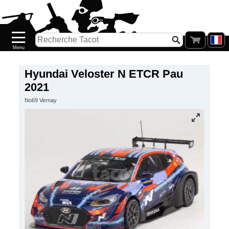
Accueil
Nouveautés
Catalogue/Stock
Précommandes
Hyundai Veloster N ETCR Pau
2021
PETITS
No69 Vernay
PRIX
Réassort
Seconde
main
Galerie