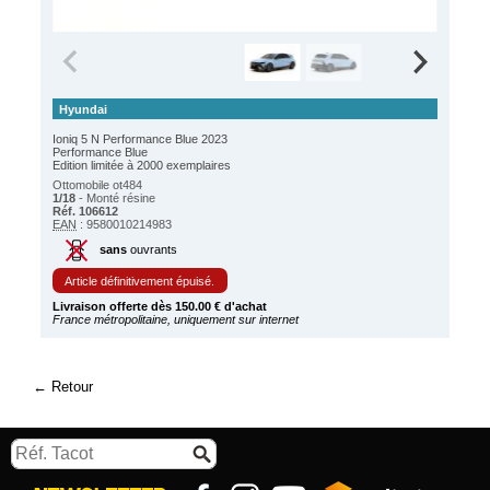
Hyundai
Ioniq 5 N Performance Blue 2023
Performance Blue
Edition limitée à 2000 exemplaires
Ottomobile ot484
1/18
- Monté résine
Réf. 106612
EAN
: 9580010214983
sans
ouvrants
Article définitivement épuisé.
Livraison offerte dès 150.00 € d'achat
France métropolitaine, uniquement sur internet
Retour