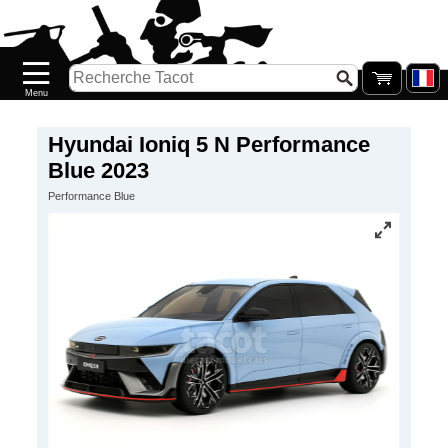
Accueil
Nouveautés
Catalogue/Stock
Précommandes
Hyundai Ioniq 5 N Performance
Blue 2023
PETITS
Performance Blue
PRIX
Réassort
Seconde
main
Galerie