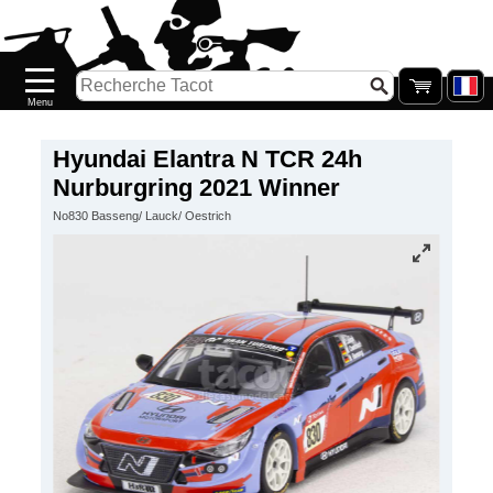
Accueil
Nouveautés
Catalogue/Stock
Précommandes
Hyundai Elantra N TCR 24h
Nurburgring 2021 Winner
PETITS
No830 Basseng/ Lauck/ Oestrich
PRIX
Réassort
Seconde
main
Galerie