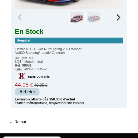
En Stock
Hyundai
Elantra N TCR 24h Nurburgring 2021 Winner
No830 Basseng/ Lauck/ Oestrich
IXO gtm159
1/43
- Monté métal
Réf. 98851
EAN
: 4895102335626
sans
ouvrants
44.95 €
49.95 €
Acheter
Livraison offerte dès 150.00 € d'achat
France métropolitaine, uniquement sur internet
Retour