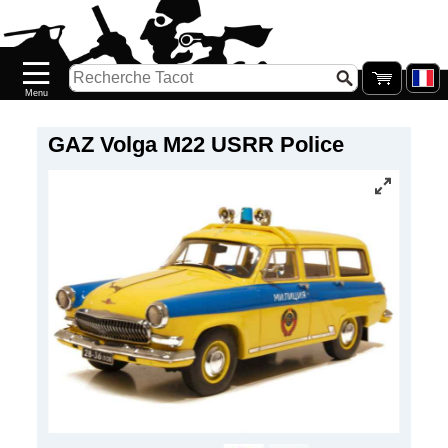
Accueil
Nouveautés
Catalogue/Stock
Précommandes
GAZ Volga M22 USRR Police
PETITS
PRIX
Réassort
Seconde
main
Galerie