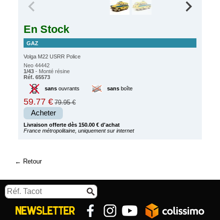
En Stock
GAZ
Volga M22 USRR Police
Neo 44442
1/43
- Monté résine
Réf. 65573
sans
ouvrants
sans
boîte
59.77 €
79.95 €
Acheter
Livraison offerte dès 150.00 € d'achat
France métropolitaine, uniquement sur internet
Retour