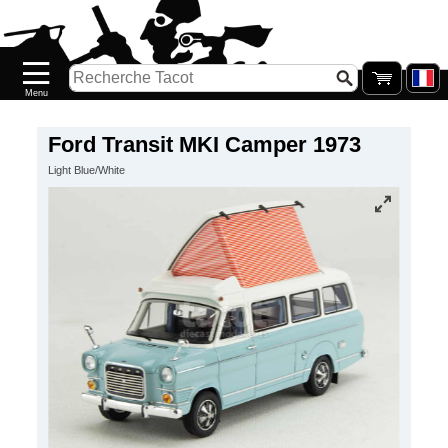
Accueil
Nouveautés
Catalogue/Stock
Précommandes
Ford Transit MKI Camper 1973
Light Blue/White
PETITS
PRIX
Réassort
Seconde
main
Galerie