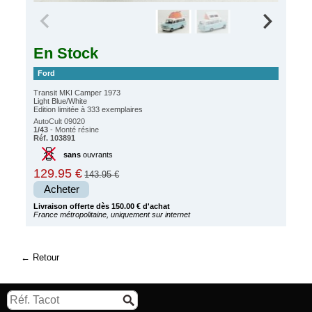
En Stock
Ford
Transit MKI Camper 1973
Light Blue/White
Edition limitée à 333 exemplaires
AutoCult 09020
1/43
- Monté résine
Réf. 103891
sans
ouvrants
129.95 €
143.95 €
Acheter
Livraison offerte dès 150.00 € d'achat
France métropolitaine, uniquement sur internet
Retour