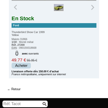
En Stock
Ford
Thunderbird Show Car 1999
Yellow
Maisto 31866
1/18
- Monté métal
Réf. 27200
EAN
: 090159318668
avec
ouvrants
49.77 €
55.95 €
Acheter
Livraison offerte dès 150.00 € d'achat
France métropolitaine, uniquement sur internet
Retour