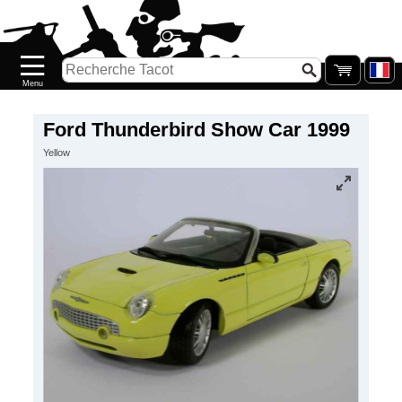
Accueil
Nouveautés
Catalogue/Stock
Précommandes
Ford Thunderbird Show Car 1999
Yellow
PETITS
PRIX
Réassort
Seconde
main
Galerie