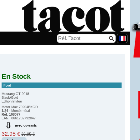
En Stock
Ford
Mustang GT 2018
Black/Gold
Edition limitée
Motor Max 79204BKGD
1/24
- Monté métal
Réf. 108077
EAN
: 0661732792047
avec
ouvrants
32.95 €
36.95 €