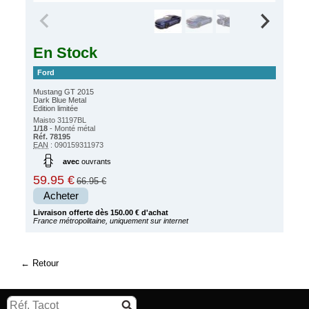
En Stock
Ford
Mustang GT 2015
Dark Blue Metal
Edition limitée
Maisto 31197BL
1/18
- Monté métal
Réf. 78195
EAN
: 090159311973
avec
ouvrants
59.95 €
66.95 €
Acheter
Livraison offerte dès 150.00 € d'achat
France métropolitaine, uniquement sur internet
Retour