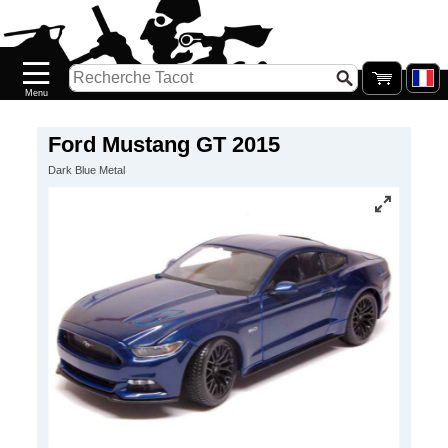
Accueil
Nouveautés
Catalogue/Stock
Précommandes
Ford Mustang GT 2015
Dark Blue Metal
PETITS
PRIX
Réassort
Seconde
main
Galerie