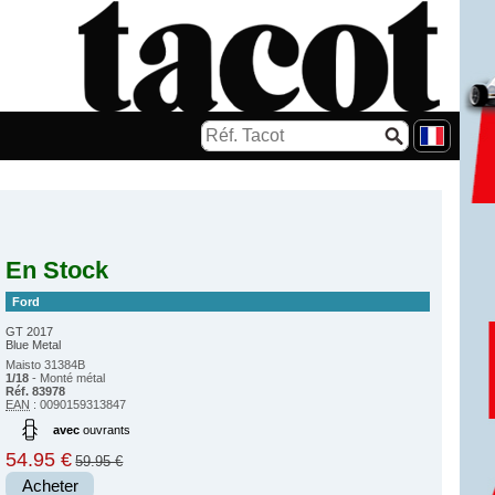
En Stock
Ford
GT 2017
Blue Metal
Maisto 31384B
1/18
- Monté métal
Réf. 83978
EAN
: 0090159313847
avec
ouvrants
54.95 €
59.95 €
Acheter