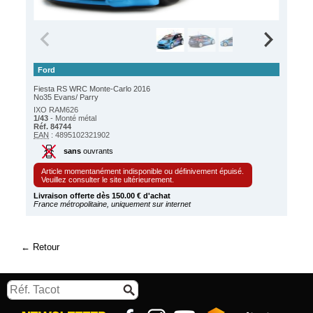
Ford
Fiesta RS WRC Monte-Carlo 2016
No35 Evans/ Parry
IXO RAM626
1/43
- Monté métal
Réf. 84744
EAN
: 4895102321902
sans
ouvrants
Article momentanément indisponible ou définivement épuisé.
Veuillez consulter le site ultérieurement.
Livraison offerte dès 150.00 € d'achat
France métropolitaine, uniquement sur internet
Retour