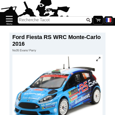
Accueil
Nouveautés
Catalogue/Stock
Précommandes
Ford Fiesta RS WRC Monte-Carlo
2016
PETITS
No35 Evans/ Parry
PRIX
Réassort
Seconde
main
Galerie