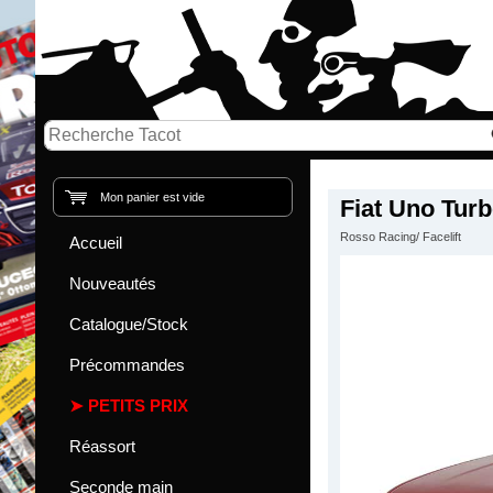
Mon panier est vide
Fiat Uno Turb
Rosso Racing/ Facelift
Accueil
Nouveautés
Catalogue/Stock
Précommandes
PETITS PRIX
Réassort
Seconde main