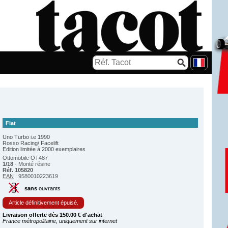
Fiat
Uno Turbo i.e 1990
Rosso Racing/ Facelift
Edition limitée à 2000 exemplaires
Ottomobile OT487
1/18
- Monté résine
Réf. 105820
EAN
: 9580010223619
sans
ouvrants
Article définitivement épuisé.
Livraison offerte dès 150.00 € d'achat
France métropolitaine, uniquement sur internet