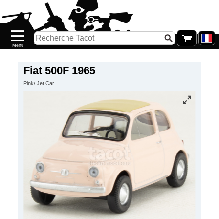
Accueil
Nouveautés
Catalogue/Stock
Précommandes
Fiat 500F 1965
Pink/ Jet Car
PETITS
PRIX
Réassort
Seconde
main
Galerie