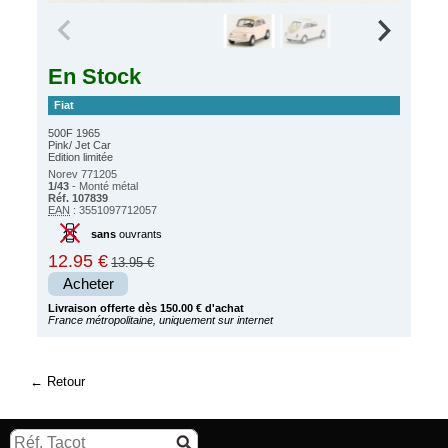
En Stock
Fiat
500F 1965
Pink/ Jet Car
Edition limitée
Norev 771205
1/43
- Monté métal
Réf. 107839
EAN
: 3551097712057
sans
ouvrants
12.95 €
13.95 €
Acheter
Livraison offerte dès 150.00 € d'achat
France métropolitaine, uniquement sur internet
Retour