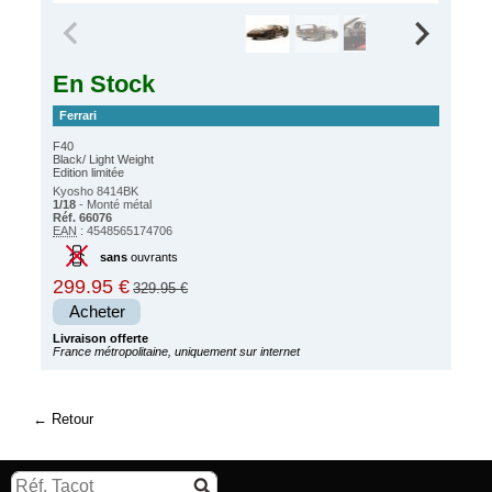
En Stock
Ferrari
F40
Black/ Light Weight
Edition limitée
Kyosho 8414BK
1/18
- Monté métal
Réf. 66076
EAN
: 4548565174706
sans
ouvrants
299.95 €
329.95 €
Acheter
Livraison offerte
France métropolitaine, uniquement sur internet
Retour