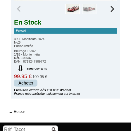
En Stock
Ferrari
499P Modificata 2024
No24
Edition limitée
Bburago 16302
1/18
- Monté métal
Réf. 106547
EAN
: 8719247989772
avec
ouvrants
99.95 €
109.95 €
Acheter
Livraison offerte dès 150.00 € d'achat
France métropolitaine, uniquement sur internet
Retour