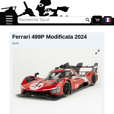
Accueil
Nouveautés
Catalogue/Stock
Précommandes
Ferrari 499P Modificata 2024
No24
PETITS
PRIX
Réassort
Seconde
main
Galerie