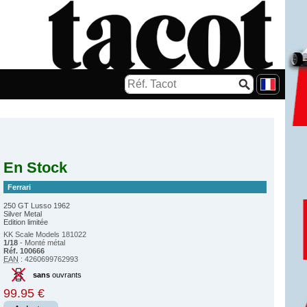
En Stock
Ferrari
250 GT Lusso 1962
Silver Metal
Edition limitée
KK Scale Models 181022
1/18
- Monté métal
Réf. 100666
EAN
: 4260699762993
sans
ouvrants
99.95 €