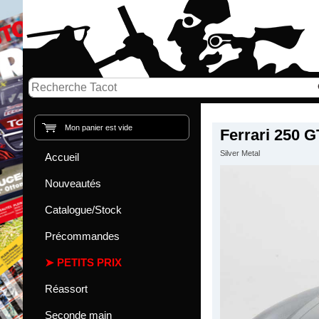
Mon panier est vide
Ferrari 250 
Silver Metal
Accueil
Nouveautés
Catalogue/Stock
Précommandes
PETITS PRIX
Réassort
Seconde main