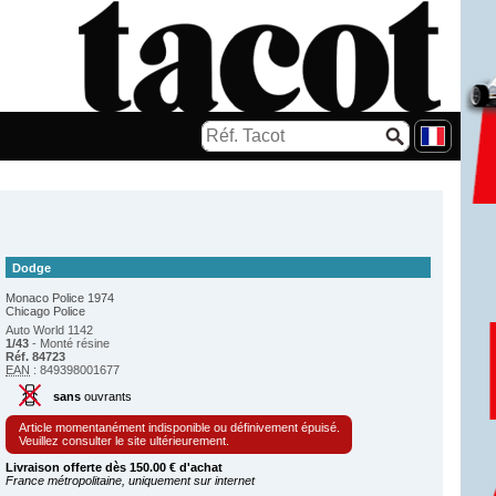
Dodge
Monaco Police 1974
Chicago Police
Auto World 1142
1/43
- Monté résine
Réf. 84723
EAN
: 849398001677
sans
ouvrants
Article momentanément indisponible ou définivement épuisé.
Veuillez consulter le site ultérieurement.
Livraison offerte dès 150.00 € d'achat
France métropolitaine, uniquement sur internet