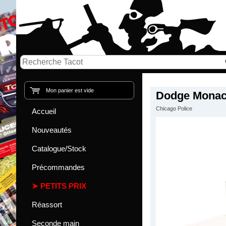
Mon panier est vide
Dodge Monaco
Chicago Police
Accueil
Nouveautés
Catalogue/Stock
Précommandes
PETITS PRIX
Réassort
Seconde main