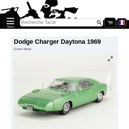
Accueil
Nouveautés
Catalogue/Stock
Précommandes
Dodge Charger Daytona 1969
Green Metal
PETITS
PRIX
Réassort
Seconde
main
Galerie