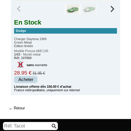
En Stock
Dodge
Charger Daytona 1969
Green Metal
Edition limitée
Modèle Presse AMC135
1/43
- Monté métal
Réf. 107850
sans
ouvrants
28.95 €
31.95 €
Acheter
Livraison offerte dès 150.00 € d'achat
France métropolitaine, uniquement sur internet
Retour