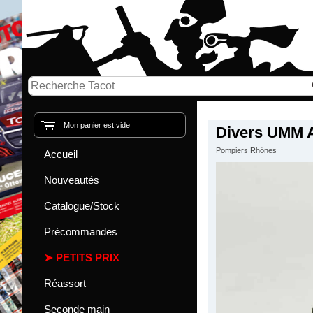
Mon panier est vide
Divers UMM A
Pompiers Rhônes
Accueil
Nouveautés
Catalogue/Stock
Précommandes
PETITS PRIX
Réassort
Seconde main