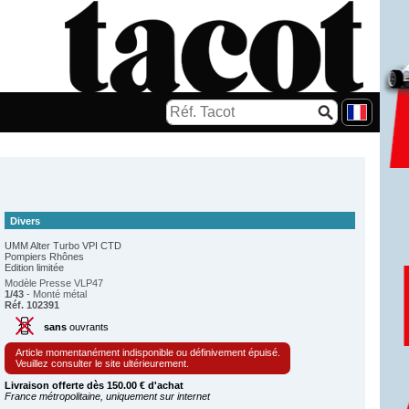
Divers
UMM Alter Turbo VPI CTD
Pompiers Rhônes
Edition limitée
Modèle Presse VLP47
1/43
- Monté métal
Réf. 102391
sans
ouvrants
Article momentanément indisponible ou définivement épuisé.
Veuillez consulter le site ultérieurement.
Livraison offerte dès 150.00 € d'achat
France métropolitaine, uniquement sur internet