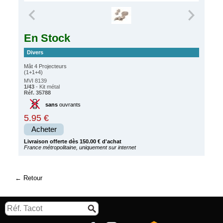
En Stock
Divers
Mât 4 Projecteurs
(1+1+4)
MVI 8139
1/43
- Kit métal
Réf. 35788
sans
ouvrants
5.95 €
Acheter
Livraison offerte dès 150.00 € d'achat
France métropolitaine, uniquement sur internet
Retour