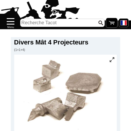
Accueil
Nouveautés
Catalogue/Stock
Précommandes
Divers Mât 4 Projecteurs
(1+1+4)
PETITS
PRIX
Réassort
Seconde
main
Galerie