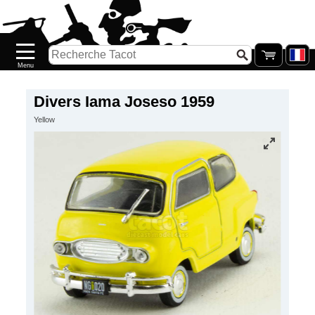
Accueil
Nouveautés
Catalogue/Stock
Précommandes
Divers Iama Joseso 1959
Yellow
PETITS
PRIX
Réassort
Seconde
main
Galerie