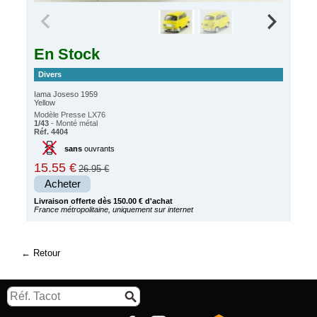
En Stock
Divers
Iama Joseso 1959
Yellow
Modèle Presse LX76
1/43
- Monté métal
Réf. 4404
sans
ouvrants
15.55 €
26.95 €
Acheter
Livraison offerte dès 150.00 € d'achat
France métropolitaine, uniquement sur internet
Retour