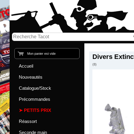
Mon panier est vide
Divers Extin
(8)
Accueil
Nouveautés
Catalogue/Stock
Précommandes
PETITS PRIX
Réassort
Seconde main