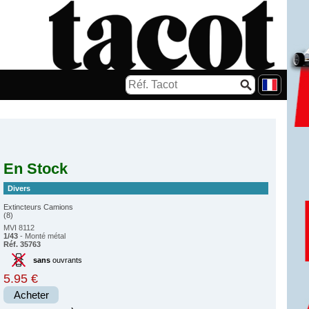
En Stock
Divers
Extincteurs Camions
(8)
MVI 8112
1/43
- Monté métal
Réf. 35763
sans
ouvrants
5.95 €
Acheter