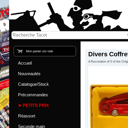
Mon panier est vide
Divers Coffre
A Recreation of 5 of the Ori
Accueil
Nouveautés
Catalogue/Stock
Précommandes
PETITS PRIX
Réassort
Seconde main