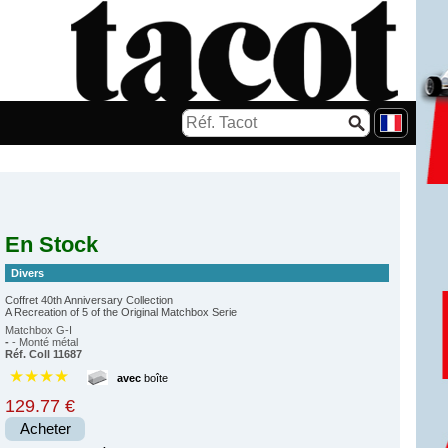
En Stock
Divers
Coffret 40th Anniversary Collection
A Recreation of 5 of the Original Matchbox Serie
Matchbox G-I
-
- Monté métal
Réf. Coll 11687
★★★★
avec
boîte
129.77 €
Acheter