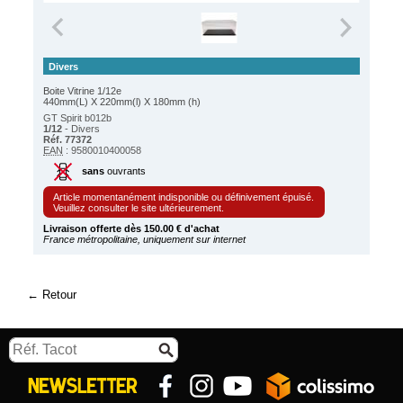
Divers
Boite Vitrine 1/12e
440mm(L) X 220mm(l) X 180mm (h)
GT Spirit b012b
1/12
- Divers
Réf. 77372
EAN
: 9580010400058
sans
ouvrants
Article momentanément indisponible ou définivement épuisé.
Veuillez consulter le site ultérieurement.
Livraison offerte dès 150.00 € d'achat
France métropolitaine, uniquement sur internet
Retour