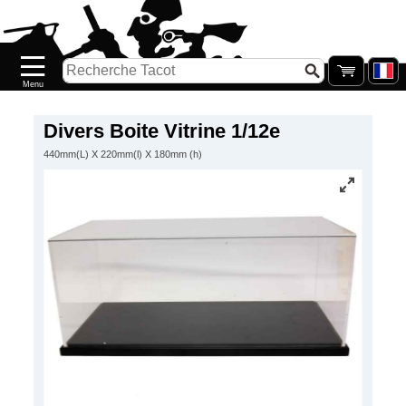
Accueil
Nouveautés
Catalogue/Stock
Précommandes
Divers Boite Vitrine 1/12e
440mm(L) X 220mm(l) X 180mm (h)
PETITS
PRIX
Réassort
Seconde
main
Galerie