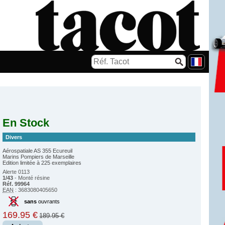
En Stock
Divers
Aérospatiale AS 355 Ecureuil
Marins Pompiers de Marseille
Edition limitée à 225 exemplaires
Alerte 0113
1/43
- Monté résine
Réf. 99964
EAN
: 3683080405650
sans
ouvrants
169.95 €
189.95 €