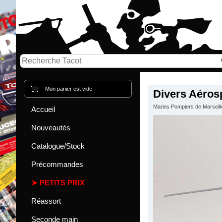
Mon panier est vide
Divers Aérosp
Marins Pompiers de Marseill
Accueil
Nouveautés
Catalogue/Stock
Précommandes
PETITS PRIX
Réassort
Seconde main