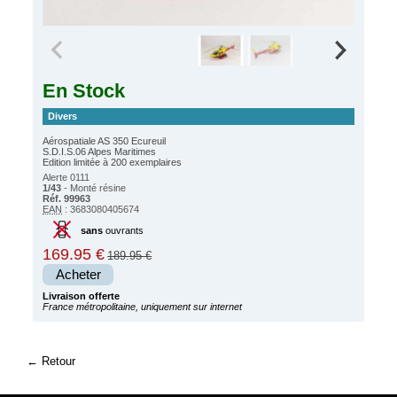
En Stock
Divers
Aérospatiale AS 350 Ecureuil
S.D.I.S.06 Alpes Maritimes
Edition limitée à 200 exemplaires
Alerte 0111
1/43
- Monté résine
Réf. 99963
EAN
: 3683080405674
sans
ouvrants
169.95 €
189.95 €
Acheter
Livraison offerte
France métropolitaine, uniquement sur internet
Retour