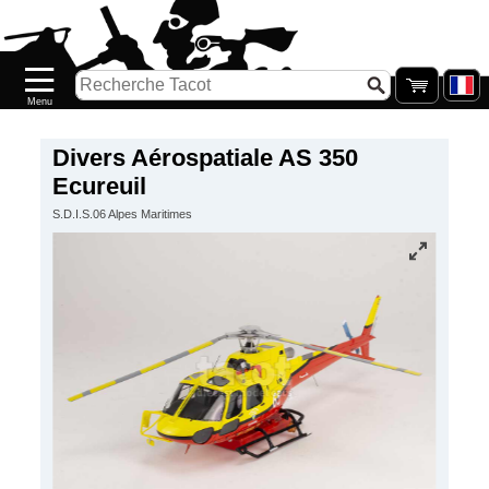
Accueil
Nouveautés
Catalogue/Stock
Précommandes
Divers Aérospatiale AS 350
Ecureuil
PETITS
S.D.I.S.06 Alpes Maritimes
PRIX
Réassort
Seconde
main
Galerie