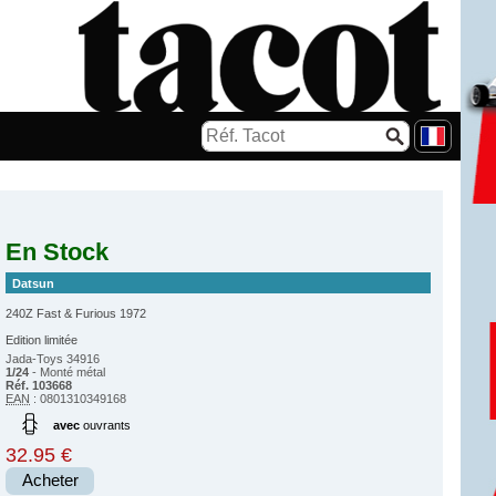
En Stock
Datsun
240Z Fast & Furious 1972
Edition limitée
Jada-Toys 34916
1/24
- Monté métal
Réf. 103668
EAN
: 0801310349168
avec
ouvrants
32.95 €
Acheter