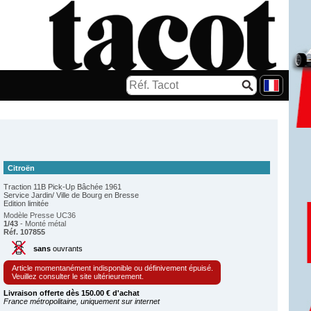
Citroën
Traction 11B Pick-Up Bâchée 1961
Service Jardin/ Ville de Bourg en Bresse
Edition limitée
Modèle Presse UC36
1/43
- Monté métal
Réf. 107855
sans
ouvrants
Article momentanément indisponible ou définivement épuisé.
Veuillez consulter le site ultérieurement.
Livraison offerte dès 150.00 € d'achat
France métropolitaine, uniquement sur internet