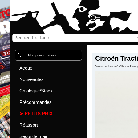
Mon panier est vide
Citroën Trac
Service Jardin/ Ville de Bou
Accueil
Nouveautés
Catalogue/Stock
Précommandes
PETITS PRIX
Réassort
Seconde main