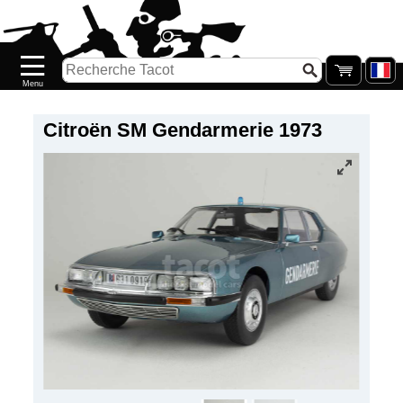
Accueil
Nouveautés
Catalogue/Stock
Précommandes
Citroën SM Gendarmerie 1973
PETITS
PRIX
Réassort
Seconde
main
Galerie