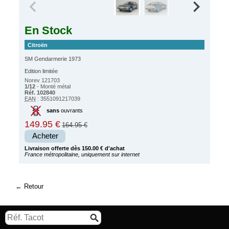
En Stock
Citroën
SM Gendarmerie 1973
Edition limitée
Norev 121703
1/12
- Monté métal
Réf. 102840
EAN
: 3551091217039
sans
ouvrants
149.95 €
164.95 €
Acheter
Livraison offerte dès 150.00 € d'achat
France métropolitaine, uniquement sur internet
Retour