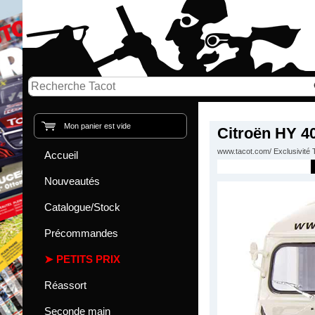
Mon panier est vide
Citroën HY 4
www.tacot.com/ Exclusivité 
Accueil
Nouveautés
Catalogue/Stock
Précommandes
PETITS PRIX
Réassort
Seconde main