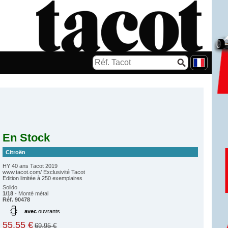
En Stock
Citroën
HY 40 ans Tacot 2019
www.tacot.com/ Exclusivité Tacot
Edition limitée à 250 exemplaires
Solido
1/18
- Monté métal
Réf. 90478
avec
ouvrants
55.55 €
69.95 €