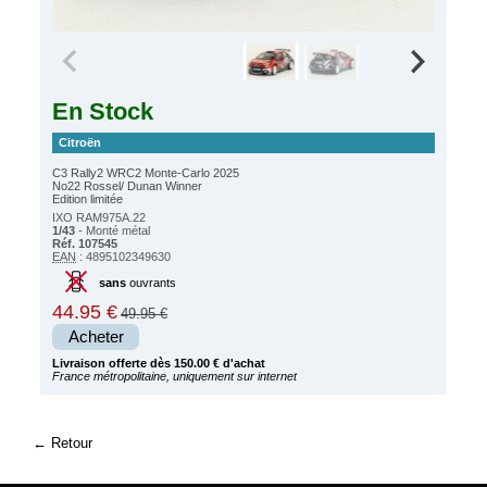
En Stock
Citroën
C3 Rally2 WRC2 Monte-Carlo 2025
No22 Rossel/ Dunan Winner
Edition limitée
IXO RAM975A.22
1/43
- Monté métal
Réf. 107545
EAN
: 4895102349630
sans
ouvrants
44.95 €
49.95 €
Acheter
Livraison offerte dès 150.00 € d'achat
France métropolitaine, uniquement sur internet
Retour