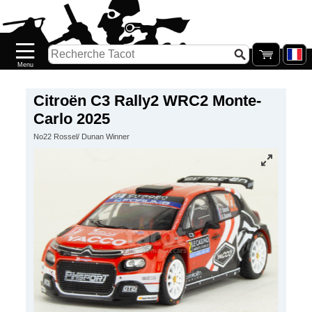
Accueil
Nouveautés
Catalogue/Stock
Précommandes
Citroën C3 Rally2 WRC2 Monte-
Carlo 2025
PETITS
No22 Rossel/ Dunan Winner
PRIX
Réassort
Seconde
main
Galerie