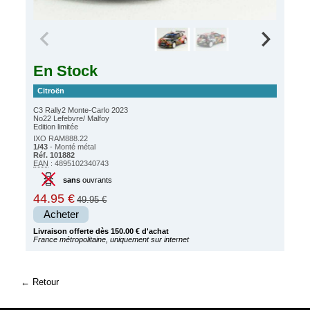
En Stock
Citroën
C3 Rally2 Monte-Carlo 2023
No22 Lefebvre/ Malfoy
Edition limitée
IXO RAM888.22
1/43
- Monté métal
Réf. 101882
EAN
: 4895102340743
sans
ouvrants
44.95 €
49.95 €
Acheter
Livraison offerte dès 150.00 € d'achat
France métropolitaine, uniquement sur internet
Retour