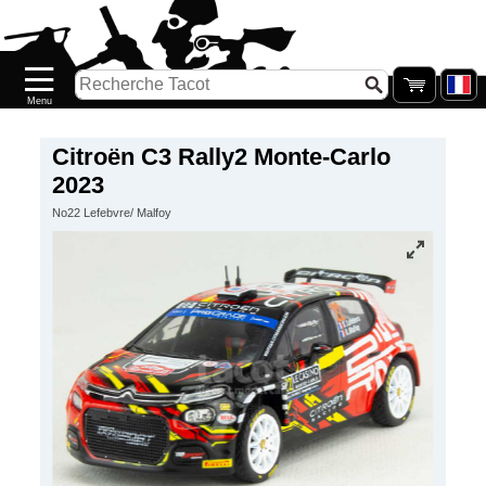
Accueil
Nouveautés
Catalogue/Stock
Précommandes
Citroën C3 Rally2 Monte-Carlo
2023
PETITS
No22 Lefebvre/ Malfoy
PRIX
Réassort
Seconde
main
Galerie