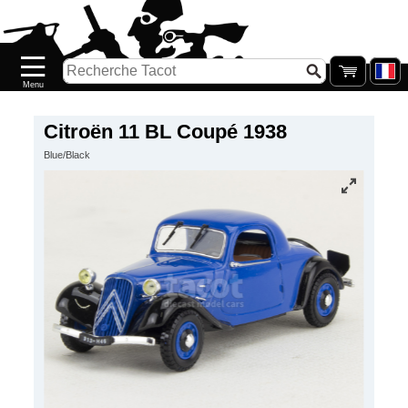
Accueil
Nouveautés
Catalogue/Stock
Précommandes
Citroën 11 BL Coupé 1938
Blue/Black
PETITS
PRIX
Réassort
Seconde
main
Galerie