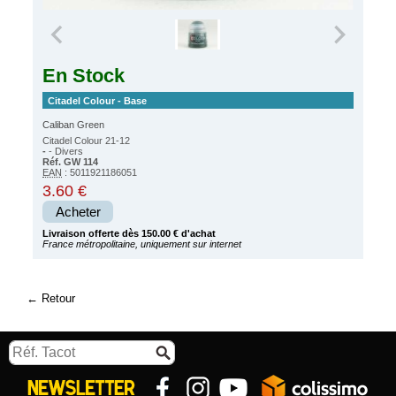
En Stock
Citadel Colour - Base
Caliban Green
Citadel Colour 21-12
-
- Divers
Réf. GW 114
EAN
: 5011921186051
3.60 €
Acheter
Livraison offerte dès 150.00 € d'achat
France métropolitaine, uniquement sur internet
Retour