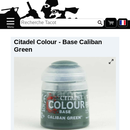
Accueil
Nouveautés
Catalogue/Stock
Précommandes
Citadel Colour - Base Caliban
Green
PETITS
PRIX
Réassort
Seconde
main
Galerie