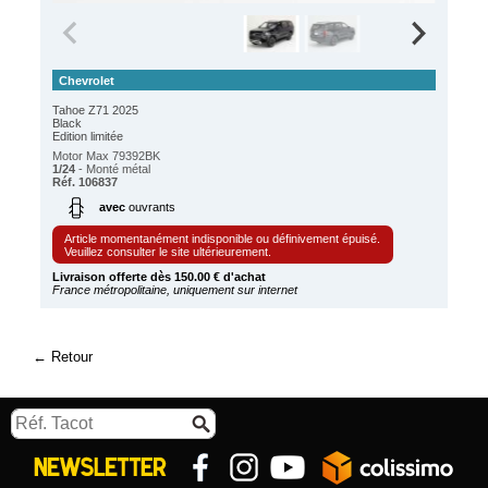
Chevrolet
Tahoe Z71 2025
Black
Edition limitée
Motor Max 79392BK
1/24
- Monté métal
Réf. 106837
avec
ouvrants
Article momentanément indisponible ou définivement épuisé.
Veuillez consulter le site ultérieurement.
Livraison offerte dès 150.00 € d'achat
France métropolitaine, uniquement sur internet
Retour