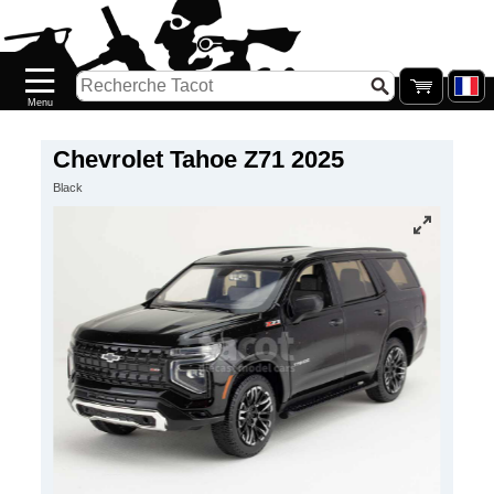
Accueil
Nouveautés
Catalogue/Stock
Précommandes
Chevrolet Tahoe Z71 2025
Black
PETITS
PRIX
Réassort
Seconde
main
Galerie