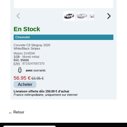
En Stock
Chevrolet
Corvette C8 Stingray 2020
White/Black Stripes
Maisto 31455W
1/18
- Monté métal
Réf. 95666
EAN
: 8719247697370
avec
ouvrants
56.95 €
63.95 €
Acheter
Livraison offerte dès 150.00 € d'achat
France métropolitaine, uniquement sur internet
Retour