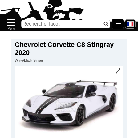
Accueil
Nouveautés
Catalogue/Stock
Précommandes
Chevrolet Corvette C8 Stingray
2020
PETITS
White/Black Stripes
PRIX
Réassort
Seconde
main
Galerie