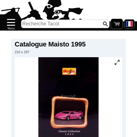
Accueil
Nouveautés
Catalogue/Stock
Précommandes
Catalogue Maisto 1995
210 x 297
PETITS
PRIX
Réassort
Seconde
main
Galerie