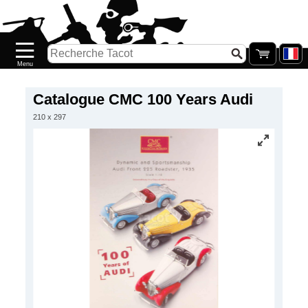
Accueil
Nouveautés
Catalogue/Stock
Précommandes
Catalogue CMC 100 Years Audi
210 x 297
PETITS
PRIX
Réassort
Seconde
main
Galerie